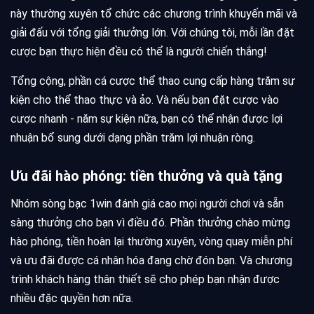
này thường xuyên tổ chức các chương trình khuyến mãi và
giải đấu với tổng giải thưởng lớn. Với chúng tôi, mỗi lần đặt
cược bạn thực hiện đều có thể là người chiến thắng!
Tổng cộng, phần cá cược thể thao cung cấp hàng trăm sự
kiện cho thể thao thực và ảo. Và nếu bạn đặt cược vào
cược nhanh - năm sự kiện nữa, bạn có thể nhận được lợi
nhuận bổ sung dưới dạng phần trăm lợi nhuận ròng.
Ưu đãi hào phóng: tiền thưởng và quà tặng
Nhóm sòng bạc 1win đánh giá cao mọi người chơi và sẵn
sàng thưởng cho bạn vì điều đó. Phần thưởng chào mừng
hào phóng, tiền hoàn lại thường xuyên, vòng quay miễn phí
và ưu đãi được cá nhân hóa đang chờ đón bạn. Và chương
trình khách hàng thân thiết sẽ cho phép bạn nhận được
nhiều đặc quyền hơn nữa.