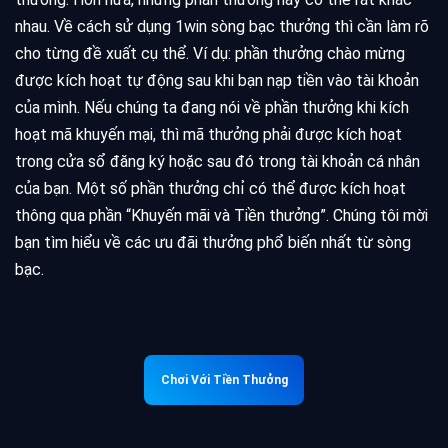
nhau. Về cách sử dụng 1win sòng bạc thưởng thì cần làm rõ
cho từng đề xuất cụ thể. Ví dụ: phần thưởng chào mừng
được kích hoạt tự động sau khi bạn nạp tiền vào tài khoản
của mình. Nếu chúng ta đang nói về phần thưởng khi kích
hoạt mã khuyến mại, thì mã thưởng phải được kích hoạt
trong cửa sổ đăng ký hoặc sau đó trong tài khoản cá nhân
của bạn. Một số phần thưởng chỉ có thể được kích hoạt
thông qua phần “Khuyến mãi và Tiền thưởng”. Chúng tôi mời
bạn tìm hiểu về các ưu đãi thưởng phổ biến nhất từ sòng
bạc.
Chơi Với Tiền Thưởng