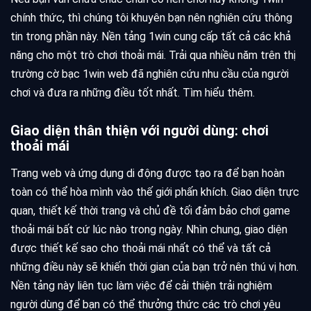
chính thức, thì chúng tôi khuyên bạn nên nghiên cứu thông
tin trong phần này. Nền tảng 1win cung cấp tất cả các khả
năng cho một trò chơi thoải mái. Trải qua nhiều năm trên thị
trường cờ bạc 1win web đã nghiên cứu nhu cầu của người
chơi và đưa ra những điều tốt nhất. Tìm hiểu thêm.
Giao diện thân thiện với người dùng: chơi
thoải mái
Trang web và ứng dụng di động được tạo ra để bạn hoàn
toàn có thể hòa mình vào thế giới phấn khích. Giao diện trực
quan, thiết kế thời trang và chủ đề tối đảm bảo chơi game
thoải mái bất cứ lúc nào trong ngày. Nhìn chung, giao diện
được thiết kế sao cho thoải mái nhất có thể và tất cả
những điều này sẽ khiến thời gian của bạn trở nên thú vị hơn.
Nền tảng này liên tục làm việc để cải thiện trải nghiệm
người dùng để bạn có thể thưởng thức các trò chơi yêu