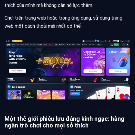
thích của mình mà không cần nỗ lực thêm.
Chơi trên trang web hoặc trong ứng dụng, sử dụng trang
web một cách thoải mái nhất có thể.
Một thế giới phiêu lưu đáng kinh ngạc: hàng
ngàn trò chơi cho mọi sở thích