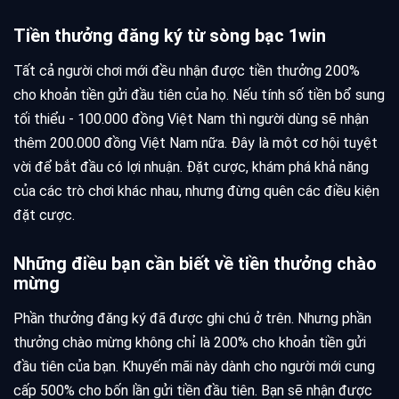
Tiền thưởng đăng ký từ sòng bạc 1win
Tất cả người chơi mới đều nhận được tiền thưởng 200%
cho khoản tiền gửi đầu tiên của họ. Nếu tính số tiền bổ sung
tối thiểu - 100.000 đồng Việt Nam thì người dùng sẽ nhận
thêm 200.000 đồng Việt Nam nữa. Đây là một cơ hội tuyệt
vời để bắt đầu có lợi nhuận. Đặt cược, khám phá khả năng
của các trò chơi khác nhau, nhưng đừng quên các điều kiện
đặt cược.
Những điều bạn cần biết về tiền thưởng chào
mừng
Phần thưởng đăng ký đã được ghi chú ở trên. Nhưng phần
thưởng chào mừng không chỉ là 200% cho khoản tiền gửi
đầu tiên của bạn. Khuyến mãi này dành cho người mới cung
cấp 500% cho bốn lần gửi tiền đầu tiên. Bạn sẽ nhận được