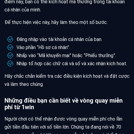
điểm này, bạn có thể kích hoạt mã thưởng trong tài khoản
cá nhân của mình.
Để thực hiện việc này, hãy làm theo một số bước.
Đăng nhập vào tài khoản cá nhân của bạn.
Vào phần “Hồ sơ cá nhân”.
Nhấp vào “Mã khuyến mại” hoặc “Phiếu thưởng”.
Nhập tổ hợp các chữ cái và số và xác nhận kích hoạt.
Hãy chắc chắn kiểm tra các điều kiện kích hoạt và đặt cược
và làm theo chúng.
Những điều bạn cần biết về vòng quay miễn
phí từ 1win
Người chơi có thể nhận được vòng quay miễn phí cho lần
gửi tiền đầu tiên với số tiền lớn. Chúng ta đang nói về 70