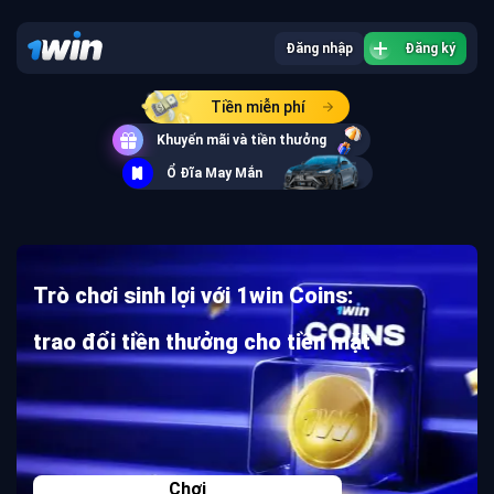
Đăng nhập
Đăng ký
Tiền miễn phí
Khuyến mãi và tiền thưởng
Ổ Đĩa May Mắn
Trò chơi sinh lợi với 1win Coins:
trao đổi tiền thưởng cho tiền mặt
Chơi