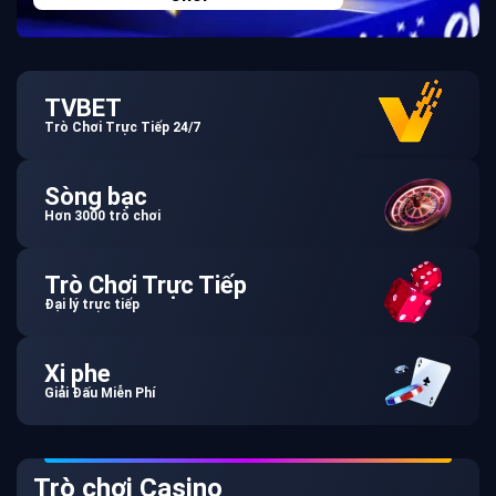
TVBET
Trò Chơi Trực Tiếp 24/7
Sòng bạc
Hơn 3000 trò chơi
Trò Chơi Trực Tiếp
Đại lý trực tiếp
Xi phe
Giải Đấu Miễn Phí
Trò chơi Casino