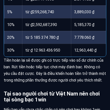
5%
từ ₫259,268,740
3,889,030 ₫
10%
từ ₫2,592,687,390
5,185,370 ₫
20%
từ 5 185 374 780 ₫
7.778.060 ₫
30%
từ ₫ 12.963.436.950
12,963,440 ₫
Tiền hoàn lại sẽ được ghi có trực tiếp vào số dư chính của
bạn. Rút tiền hoặc tiếp tục chơi máy đánh bạc. Không có
yêu cầu đặt cược. Đây là điều khiến hoàn tiền trở thành một
trong những phần thưởng được người chơi yêu thích nhất.
Tại sao người chơi từ Việt Nam nên chơi
tại sòng bạc 1win
Nếu bạn vẫn chưa chắc chắn có nên chơi hay không 1win