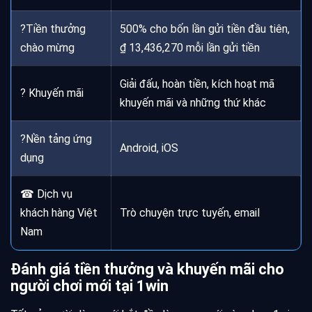
?Tiền thưởng
500% cho bốn lần gửi tiền đầu tiên,
chào mừng
₫ 13,436,270 mỗi lần gửi tiền
Giải đấu, hoàn tiền, kích hoạt mã
? Khuyến mãi
khuyến mãi và những thứ khác
?Nền tảng ứng
Android, iOS
dụng
☎ Dịch vụ
khách hàng Việt
Trò chuyện trực tuyến, email
Nam
Đánh giá tiền thưởng và khuyến mãi cho
người chơi mới tại 1win