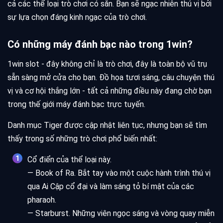
cả các thể loại trò chơi có sẵn. Bạn sẽ ngạc nhiên thú vị bởi
sự lựa chọn đáng kinh ngạc của trò chơi.
Có những máy đánh bạc nào trong 1win?
1win slot - đây không chỉ là trò chơi, đây là toàn bộ vũ trụ
sẵn sàng mở cửa cho bạn. Đồ họa tươi sáng, câu chuyện thú
vị và cơ hội thắng lớn - tất cả những điều này đang chờ bạn
trong thế giới máy đánh bạc trực tuyến.
Danh mục Tiger được cập nhật liên tục, nhưng bạn sẽ tìm
thấy trong số những trò chơi phổ biến nhất:
Cổ điển của thể loại này.
—
Book of Ra. Bắt tay vào một cuộc hành trình thú vị
qua Ai Cập cổ đại và làm sáng tỏ bí mật của các
pharaoh.
—
Starburst. Những viên ngọc sáng và vòng quay miễn