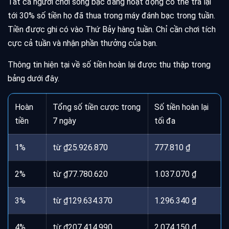
Tất cả người chơi sòng bạc đang hoạt động có thể trả lại
tới 30% số tiền họ đã thua trong máy đánh bạc trong tuần.
Tiền được ghi có vào Thứ Bảy hàng tuần. Chỉ cần chơi tích
cực cả tuần và nhận phần thưởng của bạn.
Thông tin hiện tại về số tiền hoàn lại được thu thập trong
bảng dưới đây.
Hoàn
Tổng số tiền cược trong
Số tiền hoàn lại
tiền
7 ngày
tối đa
1%
từ ₫25.926.870
777.810 ₫
2%
từ ₫77.780.620
1.037.070 ₫
3%
từ ₫129.634.370
1.296.340 ₫
4%
từ ₫207.414.990
2.074.150 ₫