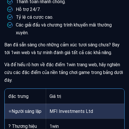
Thanh toán nhanh chóng.
Hỗ trợ 24/7.
Tỷ lệ cá cược cao.
Các giải đấu và chương trình khuyến mãi thường
xuyên.
Bạn đã sẵn sàng cho những cảm xúc tươi sáng chưa? Bay
tới 1win web và tự mình đánh giá tất cả các khả năng.
Và để hiểu rõ hơn về đặc điểm 1win trang web, hãy nghiên
cứu các đặc điểm của nền tảng chơi game trong bảng dưới
đây.
đặc trưng
Giá trị
⭐Người sáng lập
MFI Investments Ltd
? Thương hiệu
1win