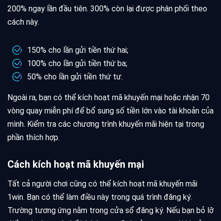
200% ngay lần đầu tiên. 300% còn lại được phân phối theo
cách này.
150% cho lần gửi tiền thứ hai;
100% cho lần gửi tiền thứ ba;
50% cho lần gửi tiền thứ tư.
Ngoài ra, bạn có thể kích hoạt mã khuyến mại hoặc nhận 70
vòng quay miễn phí để bổ sung số tiền lớn vào tài khoản của
mình. Kiểm tra các chương trình khuyến mãi hiện tại trong
phần thích hợp.
Cách kích hoạt mã khuyến mại
Tất cả người chơi cũng có thể kích hoạt mã khuyến mãi
1win. Bạn có thể làm điều này trong quá trình đăng ký.
Trường tương ứng nằm trong cửa sổ đăng ký. Nếu bạn bỏ lỡ